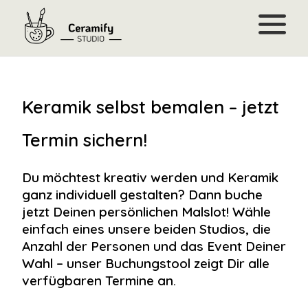
Keramik selbst bemalen – jetzt
Malslot buchen
Termin sichern!
Gutschein kaufen
Du möchtest kreativ werden und Keramik
ganz individuell gestalten? Dann buche
Events
jetzt Deinen persönlichen Malslot! Wähle
Junggesellinnenabschied
einfach eines unsere beiden Studios, die
FAQ
Anzahl der Personen und das Event Deiner
Kindergeburtstag
Wahl – unser Buchungstool zeigt Dir alle
Firmenevent & Teamevent
verfügbaren Termine an.