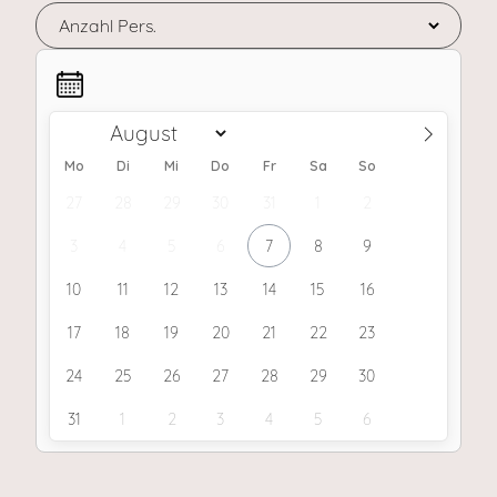
Mo
Di
Mi
Do
Fr
Sa
So
27
28
29
30
31
1
2
3
4
5
6
7
8
9
10
11
12
13
14
15
16
17
18
19
20
21
22
23
24
25
26
27
28
29
30
31
1
2
3
4
5
6